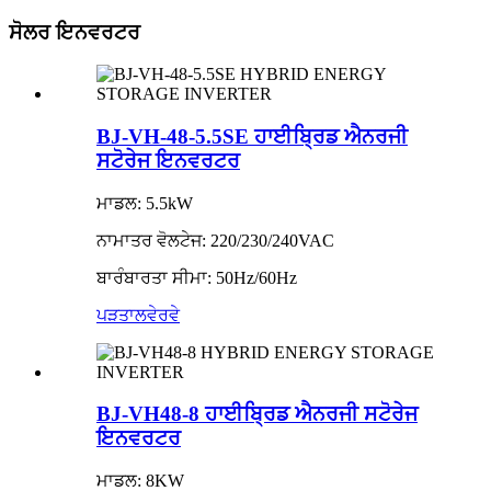
ਸੋਲਰ ਇਨਵਰਟਰ
BJ-VH-48-5.5SE ਹਾਈਬ੍ਰਿਡ ਐਨਰਜੀ
ਸਟੋਰੇਜ ਇਨਵਰਟਰ
ਮਾਡਲ: 5.5kW
ਨਾਮਾਤਰ ਵੋਲਟੇਜ: 220/230/240VAC
ਬਾਰੰਬਾਰਤਾ ਸੀਮਾ: 50Hz/60Hz
ਪੜਤਾਲ
ਵੇਰਵੇ
BJ-VH48-8 ਹਾਈਬ੍ਰਿਡ ਐਨਰਜੀ ਸਟੋਰੇਜ
ਇਨਵਰਟਰ
ਮਾਡਲ: 8KW