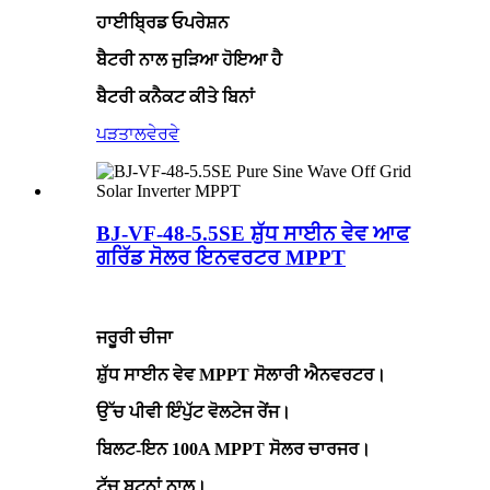
ਹਾਈਬ੍ਰਿਡ ਓਪਰੇਸ਼ਨ
ਬੈਟਰੀ ਨਾਲ ਜੁੜਿਆ ਹੋਇਆ ਹੈ
ਬੈਟਰੀ ਕਨੈਕਟ ਕੀਤੇ ਬਿਨਾਂ
ਪੜਤਾਲ
ਵੇਰਵੇ
BJ-VF-48-5.5SE ਸ਼ੁੱਧ ਸਾਈਨ ਵੇਵ ਆਫ
ਗਰਿੱਡ ਸੋਲਰ ਇਨਵਰਟਰ MPPT
ਜਰੂਰੀ ਚੀਜਾ
ਸ਼ੁੱਧ ਸਾਈਨ ਵੇਵ MPPT ਸੋਲਾਰੀ ਐਨਵਰਟਰ।
ਉੱਚ ਪੀਵੀ ਇੰਪੁੱਟ ਵੋਲਟੇਜ ਰੇਂਜ।
ਬਿਲਟ-ਇਨ 100A MPPT ਸੋਲਰ ਚਾਰਜਰ।
ਟੱਚ ਬਟਨਾਂ ਨਾਲ।