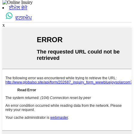
ਈਮੇਲ ਭੇਜੋ
ਵਟਸਐਪ
x