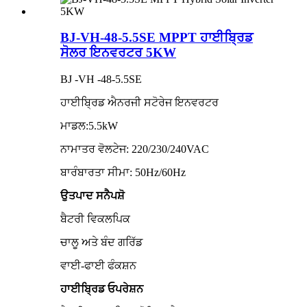
BJ-VH-48-5.5SE MPPT ਹਾਈਬ੍ਰਿਡ
ਸੋਲਰ ਇਨਵਰਟਰ 5KW
BJ -VH -48-5.5SE
ਹਾਈਬ੍ਰਿਡ ਐਨਰਜੀ ਸਟੋਰੇਜ ਇਨਵਰਟਰ
ਮਾਡਲ:
5
.5kW
ਨਾਮਾਤਰ ਵੋਲਟੇਜ: 220/230/240VAC
ਬਾਰੰਬਾਰਤਾ ਸੀਮਾ: 50Hz/60Hz
ਉਤਪਾਦ ਸਨੈਪਸ਼ੋ
ਬੈਟਰੀ ਵਿਕਲਪਿਕ
ਚਾਲੂ ਅਤੇ ਬੰਦ ਗਰਿੱਡ
ਵਾਈ-ਫਾਈ ਫੰਕਸ਼ਨ
ਹਾਈਬ੍ਰਿਡ ਓਪਰੇਸ਼ਨ