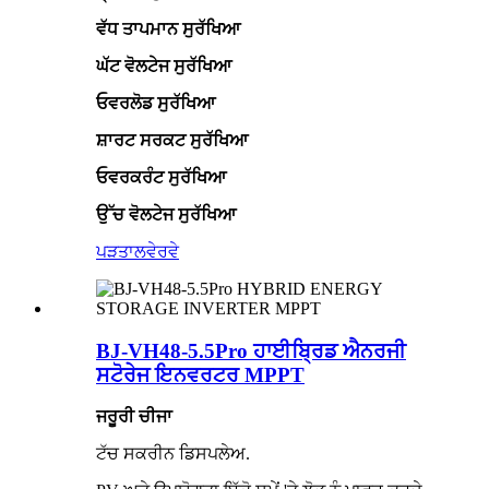
ਵੱਧ ਤਾਪਮਾਨ ਸੁਰੱਖਿਆ
ਘੱਟ ਵੋਲਟੇਜ ਸੁਰੱਖਿਆ
ਓਵਰਲੋਡ ਸੁਰੱਖਿਆ
ਸ਼ਾਰਟ ਸਰਕਟ ਸੁਰੱਖਿਆ
ਓਵਰਕਰੰਟ ਸੁਰੱਖਿਆ
ਉੱਚ ਵੋਲਟੇਜ ਸੁਰੱਖਿਆ
ਪੜਤਾਲ
ਵੇਰਵੇ
BJ-VH48-5.5Pro ਹਾਈਬ੍ਰਿਡ ਐਨਰਜੀ
ਸਟੋਰੇਜ ਇਨਵਰਟਰ MPPT
ਜਰੂਰੀ ਚੀਜਾ
ਟੱਚ ਸਕਰੀਨ ਡਿਸਪਲੇਅ.