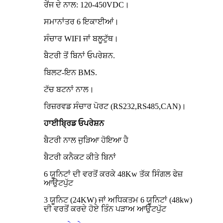
ਰੇਂਜ ਦੇ ਨਾਲ: 120-450VDC।
ਸਮਾਨਾਂਤਰ 6 ਇਕਾਈਆਂ।
ਸੰਚਾਰ WIFI ਜਾਂ ਬਲੂਟੁੱਥ।
ਬੈਟਰੀ ਤੋਂ ਬਿਨਾਂ ਓਪਰੇਸ਼ਨ.
ਬਿਲਟ-ਇਨ BMS.
ਟੱਚ ਬਟਨਾਂ ਨਾਲ।
ਰਿਜ਼ਰਵਡ ਸੰਚਾਰ ਪੋਰਟ (RS232,RS485,CAN)।
ਹਾਈਬ੍ਰਿਡ ਓਪਰੇਸ਼ਨ
ਬੈਟਰੀ ਨਾਲ ਜੁੜਿਆ ਹੋਇਆ ਹੈ
ਬੈਟਰੀ ਕਨੈਕਟ ਕੀਤੇ ਬਿਨਾਂ
6 ਯੂਨਿਟਾਂ ਦੀ ਵਰਤੋਂ ਕਰਕੇ 48Kw ਤੱਕ ਸਿੰਗਲ ਫੇਜ਼
ਆਉਟਪੁੱਟ
3 ਯੂਨਿਟ (24KW) ਜਾਂ ਅਧਿਕਤਮ 6 ਯੂਨਿਟਾਂ (48kw)
ਦੀ ਵਰਤੋਂ ਕਰਦੇ ਹੋਏ ਤਿੰਨ ਪੜਾਅ ਆਉਟਪੁੱਟ