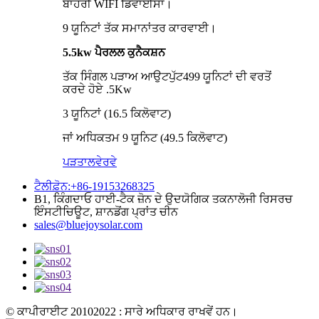
ਬਾਹਰੀ WIFI ਡਿਵਾਈਸਾਂ।
9 ਯੂਨਿਟਾਂ ਤੱਕ ਸਮਾਨਾਂਤਰ ਕਾਰਵਾਈ।
5.5
kw ਪੈਰਲਲ ਕੁਨੈਕਸ਼ਨ
ਤੱਕ ਸਿੰਗਲ ਪੜਾਅ ਆਉਟਪੁੱਟ
49
9 ਯੂਨਿਟਾਂ ਦੀ ਵਰਤੋਂ
ਕਰਦੇ ਹੋਏ .5Kw
3 ਯੂਨਿਟਾਂ (1
6
.5 ਕਿਲੋਵਾਟ)
ਜਾਂ ਅਧਿਕਤਮ 9 ਯੂਨਿਟ (
49
.5 ਕਿਲੋਵਾਟ)
ਪੜਤਾਲ
ਵੇਰਵੇ
ਟੈਲੀਫ਼ੋਨ:+86-19153268325
B1, ਕਿੰਗਦਾਓ ਹਾਈ-ਟੈਕ ਜ਼ੋਨ ਦੇ ਉਦਯੋਗਿਕ ਤਕਨਾਲੋਜੀ ਰਿਸਰਚ
ਇੰਸਟੀਚਿਊਟ, ਸ਼ਾਨਡੋਂਗ ਪ੍ਰਾਂਤ ਚੀਨ
sales@bluejoysolar.com
© ਕਾਪੀਰਾਈਟ 20102022 : ਸਾਰੇ ਅਧਿਕਾਰ ਰਾਖਵੇਂ ਹਨ।